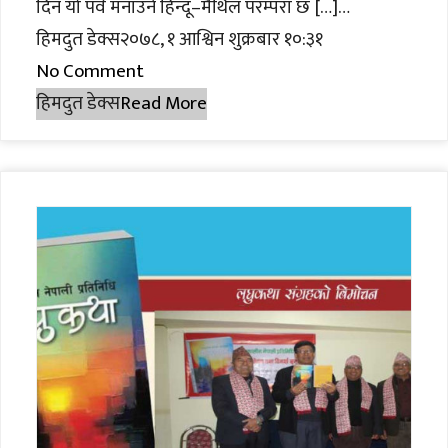
दिन यो पर्व मनाउने हिन्दू–मैथिल परम्परा छ […]…
हिमदुत डेक्स२०७८, १ आश्विन शुक्रबार १०:३१
No Comment
हिमदुत डेक्स
Read More