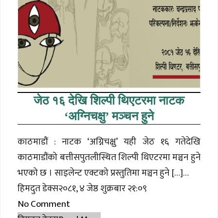
जेठ १६ देखि शिल्पी थिएटरमा नाटक
‘अग्निचक्षु’ मञ्चन हुने
काठमाडौं : नाटक ‘अग्निचक्षु’ यही जेठ १६ गतेदेखि
काठमाडौंको बत्तीसपुतलीस्थित शिल्पी थिएटरमा मञ्चन हुने
भएको छ । साइलेन्ट एक्टको प्रस्तुतिमा मञ्चन हुने […]…
हिमदुत डेक्स२०८१, ४ जेष्ठ शुक्रबार २१:०९
No Comment