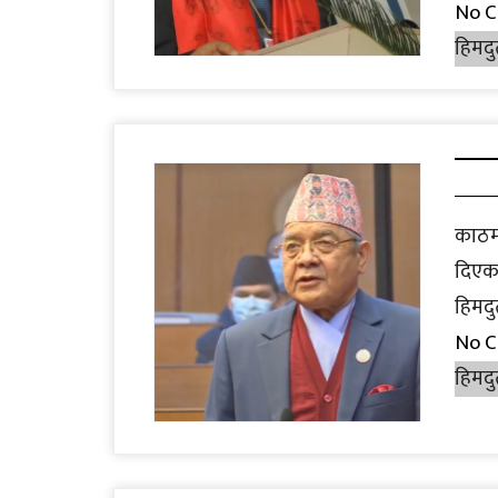
No 
हिमदु
काठमा
दिएका
हिमदु
No 
हिमदु