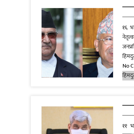
१६ भ
नेतृ
जनप्र
हिमदु
No 
हिमदु
११ भ