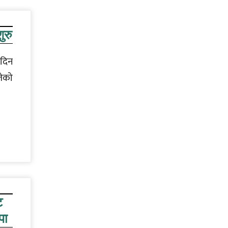
ुरु
 दिन
लेको
ट
पा