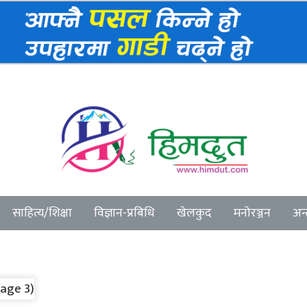
M
साहित्य/शिक्षा
विज्ञान-प्रबिधि
खेलकुद
मनोरञ्जन
अन्त
Page 3)