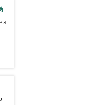
दै
 बजे
 छ ।