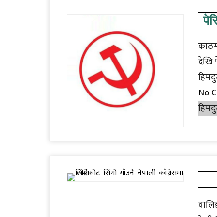
पेर
काठमा
देखि 
हिमदु
No 
हिमदु
वालिङ