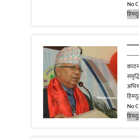
No 
हिमदु
काठम
समृद्
अभिय
हिमदु
No 
हिमदु