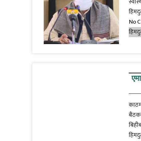
स्वास
हिमदु
No 
हिमदु
एमा
काठमा
बैठक
बिही
हिमदु