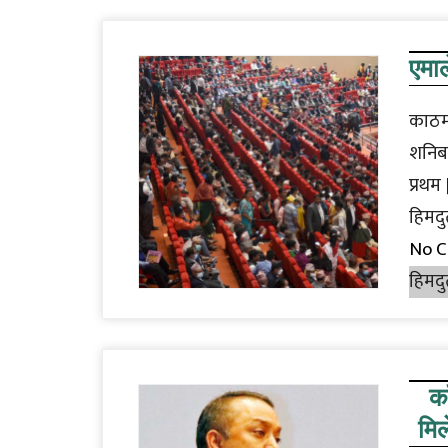
एमा
काठमा
शनिब
प्रथम
हिमदु
No 
हिमदु
का
मिल