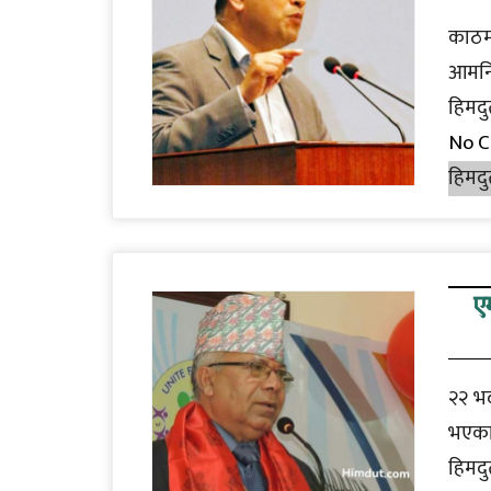
काठमा
आमनिर
हिमदु
No 
हिमदु
ए
२२ भद
भएका 
हिमदु