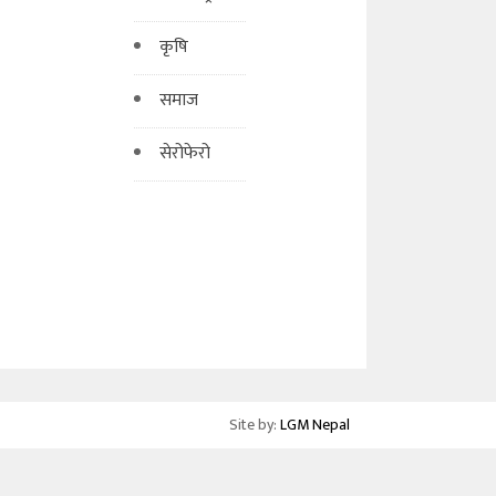
कृषि
समाज
सेरोफेरो
Site by:
LGM Nepal