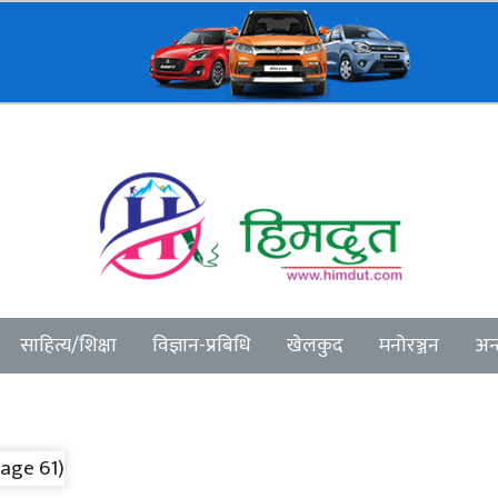
साहित्य/शिक्षा
विज्ञान-प्रबिधि
खेलकुद
मनोरञ्जन
अन्त
Page 61)