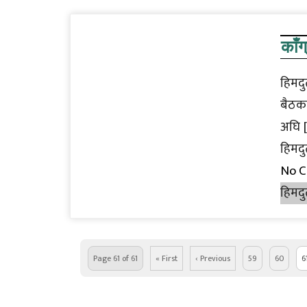
काँग
हिमदु
बैठकम
अघि 
हिमदु
No 
हिमदु
Page 61 of 61
« First
‹ Previous
59
60
6