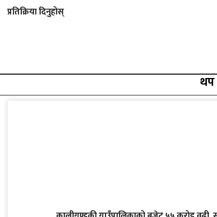
प्रतिक्रिया दिनुहोस्
थप
कालीगण्डकी गाउँपालिकाको बजेट ५५ करोड वढी, स्वास