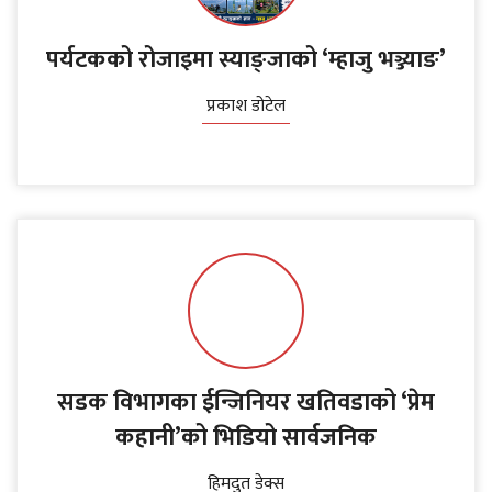
पर्यटकको रोजाइमा स्याङ्जाको ‘म्हाजु भञ्ज्याङ’
प्रकाश डोटेल
सडक विभागका ईन्जिनियर खतिवडाको ‘प्रेम
कहानी’को भिडियो सार्वजनिक
हिमदुत डेक्स