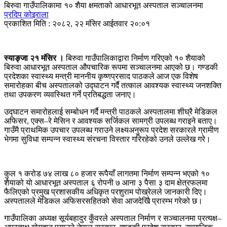
बिरुवा गाउँपालिकामा १० शैया क्षमताको आधारभूत अस्पताल सञ्चालनमा
प्रदिप कोइराला
प्रकाशित मिति : २०८२, २२ मंसिर आईतवार २०:०१
स्याङ्जा २१ मंसिर ।
बिरुवा गाउँपालिकाद्वारा निर्माण गरिएको १० शैयाको
बिरुवा आधारभूत अस्पताल औपचारिक रूपमा सञ्चालनमा आएको छ। गण्डकी
प्रदेशका स्वास्थ्य मन्त्री माननीय कृष्णप्रसाद पाठकले आज एक विशेष
समारोहका बीच अस्पतालको उद्घाटन गर्दै तत्काल आवश्यक स्वास्थ्य जनशक्ति
तथा उपकरण व्यवस्थित गर्ने प्रतिबद्धता जनाए।
उद्घाटन समारोहलाई सम्बोधन गर्दै मन्त्री पाठकले अस्पतालमा शीघ्रै मेडिकल
अफिसर, एक्स–रे मेसिन र आवश्यक सर्जिकल सामग्री उपलब्ध गराइने बताए।
गाउँमै प्राथमिक उपचार उपलब्ध गराउने लक्ष्यअनुरूप प्रदेश सरकारले ग्रामीण
भेगमा सुविधा सम्पन्न स्वास्थ्य संरचना विस्तार गरिरहेको उनले उल्लेख गरे।
कुल १ करोड ७४ लाख ८० हजार रूपैयाँ लागतमा निर्माण सम्पन्न भएको १०
शैयाको यो आधारभूत अस्पताल ६ रोपनी ७ आना ३ पैसा ३ दाम क्षेत्रफलमा
फैलिएको प्रमुख प्रशासकीय अधिकृत परशुराम पोख्रेलले जानकारी दिए।
अस्पतालले मेडिकल अफिसरसहितको सेवा आजदेखिै प्रारम्भ गरेको छ।
गाउँपालिका अध्यक्ष सूर्यबहादुर कुँवरले अस्पताल निर्माण र सञ्चालनमा प्रत्यक्ष–