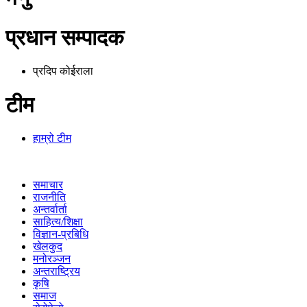
प्रधान सम्पादक
प्रदिप कोईराला
टीम
हाम्रो टीम
समाचार
राजनीति
अन्तर्वार्ता
साहित्य/शिक्षा
विज्ञान-प्रबिधि
खेलकुद
मनोरञ्जन
अन्तराष्ट्रिय
कृषि
समाज