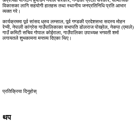
अप्रत्यक्ष योगदान पुर्‍याउने नेपाल सरकार, गण्डकी प्रदेश सरकार, सामाजिक
विकासका लागि सहयोगी हातहरू तथा स्थानीय जनप्रतिनिधि प्रति आभार
व्यक्त गरे।
कार्यक्रममा पूर्व सांसद ध्रुव लम्साल, पूर्व गण्डकी प्रदेशसभा सदस्य मोहन
रेग्मी, नेपाली कांग्रेस गाउँपालिकाका सभापति डोलराज पोख्रेल, नेकपा (एमाले)
गाउँ कमिटी सचिव गोपाल कोईराला, गाउँपालिका उपाध्यक्ष भगवती शर्मा
लगायतले शुभकामना मन्तव्य दिएका थिए।
प्रतिक्रिया दिनुहोस्
थप