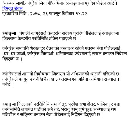
‘घर-घर जाऔं,कांग्रेस जिताऔं’अभियान:स्याङ्जामा प्रदिप पौडेल खटिने
हिमदुत डेक्स
प्रकाशित मिति : २०७८, २६ फाल्गुन बिहीबार १४:२२
स्याङ्जा
–नेपाली कांग्रेसले केन्द्रीय सदस्य प्रदिप पौडेललाई स्याङ्जामा
जिल्लामा केन्द्रीय प्रतिनिधि तोकेर पठाएको छ ।
कांग्रेस सभापति शेरबहादुर देउवाको हस्ताक्षर रहेको पत्रमा नेता पौडेललाई
‘घर–घर जाऔं, कांग्रेस जिताऔं’ अभियानको उदेश्यलाई सफल बनाउन निर्देशन
दिइएको छ ।
कांग्रेसलाई आगामी निर्वाचनमा जिताउन यो अभियानको थालनी गरिएको छ ।
कांग्रेसले फागुन २९ देखि वैशाख ३ गतेसम्म एक महिना अभियान सञ्चालन
गर्नेछ ।
स्याङ्जा जिल्लाको प्रतिनिधि सभा क्षेत्र, प्रदेश सभा क्षेत्र, पालिका र वडा
कार्यसमिति लगायत पार्टीका सबै तह, भ्रातृ एवम् शुभेच्छुक संस्थालाई थप
गतिशील र सक्रिय बनाउन नेता पौडेललाई निर्देशन दिइएको छ ।