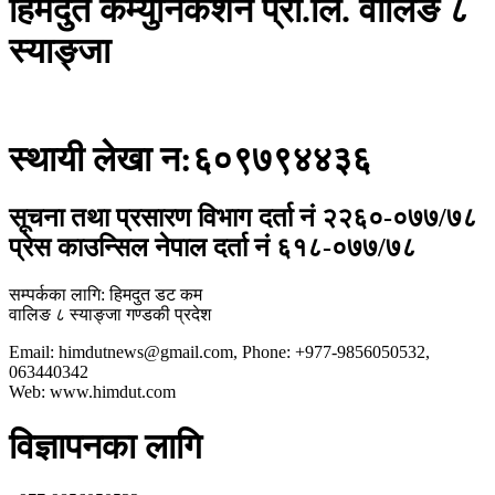
हिमदुत कम्युनिकेशन प्रा.लि. वालिङ ८
स्याङ्जा
स्थायी लेखा न:६०९७९४४३६
सूचना तथा प्रसारण विभाग दर्ता नं २२६०-०७७/७८
प्रेस काउन्सिल नेपाल दर्ता नं ६१८-०७७/७८
सम्पर्कका लागि: हिमदुत डट कम
वालिङ ८ स्याङ्जा गण्डकी प्रदेश
Email: himdutnews@gmail.com, Phone: +977-9856050532,
063440342
Web: www.himdut.com
विज्ञापनका लागि