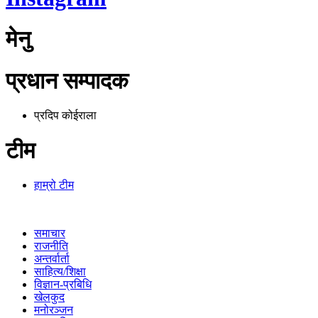
मेनु
प्रधान सम्पादक
प्रदिप कोईराला
टीम
हाम्रो टीम
समाचार
राजनीति
अन्तर्वार्ता
साहित्य/शिक्षा
विज्ञान-प्रबिधि
खेलकुद
मनोरञ्जन