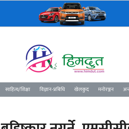
साहित्य/शिक्षा
विज्ञान-प्रबिधि
खेलकुद
मनोरञ्जन
अन्त
बहिष्कार नगर्ने, एमसीस