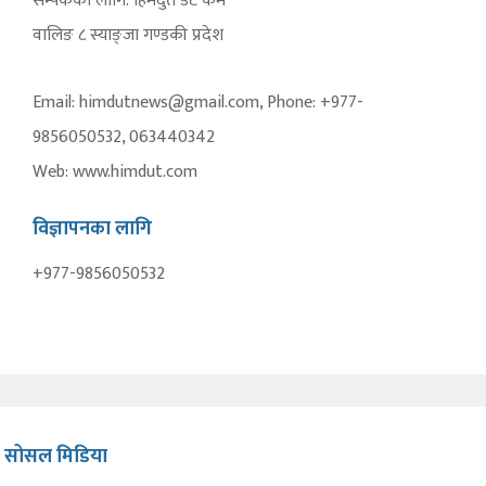
सम्पर्कका लागि: हिमदुत डट कम
वालिङ ८ स्याङ्जा गण्डकी प्रदेश
Email: himdutnews@gmail.com, Phone: +977-
9856050532, 063440342
Web: www.himdut.com
विज्ञापनका लागि
+977-9856050532
सोसल मिडिया